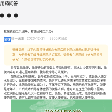
用药问答
拉屎费劲怎么回事，排便困难怎么办？
妙手医生
2023-12-21
3860次阅读
温馨提示：以下内容是针对圆心大药房网上药店展示的商品进行分
享，方便患者了解日常用药相关事项。请患者在用药时（处方药须凭
处方）在药师指导下购买和使用。
拉屎是指排便，排便费劲可能是过度抑制便意、喝水过少等原因引起，排
便困难可以通过服用药物、腹部按摩等方法缓解。
如果过度抑制便意，会导致肠道敏感度下降，若喝水过少，也会使大便含
水量减少，出现排便困难的情况。患者可以遵从医嘱服用
蓝素双仁润肠口服液
进行治疗，此药物能够以润为主，不属于泻下药物，用药后也不伤正气，即使
是老年人、产后或术后等身体虚弱的便秘人群，也可以在医生的指导下服用。
双仁润肠口服液
是以火麻仁和郁李仁、桑椹、蜂蜜配伍而成，能够达到润肠通
便的作用，还可以调节肠道环境，促使大便排出，也能缓解大便干燥。