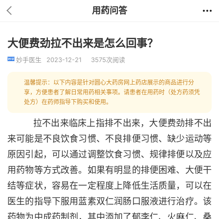
用药问答
大便费劲拉不出来是怎么回事？
妙手医生
2023-12-21
3575次阅读
温馨提示：以下内容是针对圆心大药房网上药店展示的商品进行分
享，方便患者了解日常用药相关事项。请患者在用药时（处方药须凭
处方）在药师指导下购买和使用。
拉不出来临床上指排不出来，大便费劲排不出
来可能是不良饮食习惯、不良排便习惯、缺少运动等
原因引起，可以通过调整饮食习惯、规律排便以及应
用药物等方式改善。如果有明显的排便困难、大便干
结等症状，容易在一定程度上降低生活质量，可以在
医生的指导下服用蓝素双仁润肠口服液进行治疗。该
药物为中成药制剂，其中添加了郁李仁、火麻仁、桑