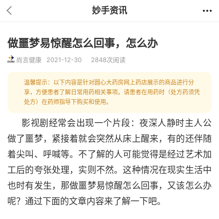
妙手资讯
做噩梦易惊醒怎么回事，怎么办
尚言健康
2021-12-30
2848次阅读
温馨提示：以下内容是针对圆心大药房网上药店展示的商品进行分
享，方便患者了解日常用药相关事项。请患者在用药时（处方药须凭
处方）在药师指导下购买和使用。
影视剧经常会出现一个片段：夜深人静时主人公
做了噩梦，紧接着就会突然从床上醒来，有的还伴随
着尖叫、呼喊等。不了解的人可能觉得是经过艺术加
工后的夸张处理，实则不然。这种情况在现实生活中
也时有发生，那做噩梦易惊醒怎么回事，又该怎么办
呢？通过下面的文章内容来了解一下吧。