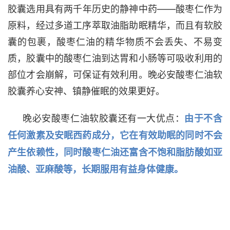
胶囊选用具有两千年历史的静神中药——酸枣仁作为
原料，经过多道工序萃取油脂助眠精华，而且有软胶
囊的包裹，酸枣仁油的精华物质不会丢失、不易变
质，胶囊中的酸枣仁油到达胃和小肠等可吸收利用的
部位才会崩解，可保证有效利用。晚必安酸枣仁油软
胶囊养心安神、镇静催眠的效果更好。
晚必安酸枣仁油软胶囊还有一大优点：
由于不含
任何激素及安眠西药成分，它在有效助眠的同时不会
产生依赖性，同时酸枣仁油还富含不饱和脂肪酸如亚
油酸、亚麻酸等，长期服用有益身体健康。