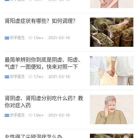
肾阳虚症状有哪些？如何调理？
妙手医生
1.5w+
2021-03-16
最简单辨别你到底是阴虚、阳虚、
气虚？一图便知，快来对照一下
妙手医生
1.7w+
2021-03-16
肾阴虚、肾阳虚分别吃什么药？教
你对症入药
妙手医生
1.5w+
2021-03-16
女性得了尖锐湿疣怎么办