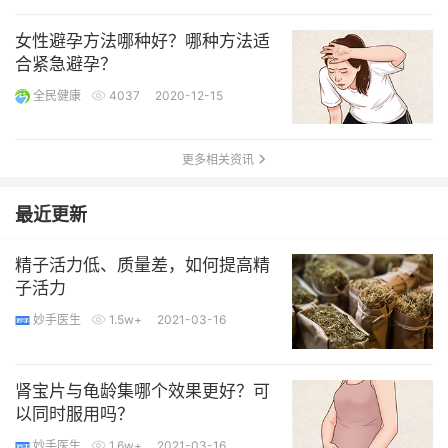
女性避孕方法哪种好？哪种方法适
合紧急避孕？
全民健康
4037
2020-12-15
更多相关资讯
最近更新
精子活力低、质量差，如何提高精
子活力
妙手医生
1.5w+
2021-03-16
肾宝片与龟龄集哪个效果更好？可
以同时服用吗？
妙手医生
1.6w+
2021-03-16