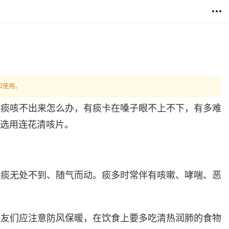
和使用。
咳痰咳不出来怎么办，有痰卡在嗓子眼不上不下，有多难
议选用连花清咳片。
，痰无处不到、随气而动。痰多时常伴有咳嗽、哮喘、恶
朋友们应注意防风保暖，在饮食上要多吃清热润肺的食物