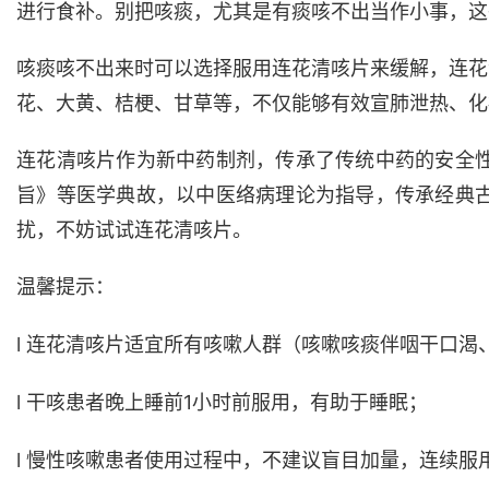
进行食补。别把咳痰，尤其是有痰咳不出当作小事，这
咳痰咳不出来时可以选择服用连花清咳片来缓解，连花
花、大黄、桔梗、甘草等，不仅能够有效宣肺泄热、化
连花清咳片作为新中药制剂，传承了传统中药的安全
旨》等医学典故，以中医络病理论为指导，传承经典
扰，不妨试试连花清咳片。
温馨提示：
l
连花清咳片适宜所有咳嗽人群（咳嗽咳痰伴咽干口渴
l
干咳患者晚上睡前1小时前服用，有助于睡眠；
l
慢性咳嗽患者使用过程中，不建议盲目加量，连续服