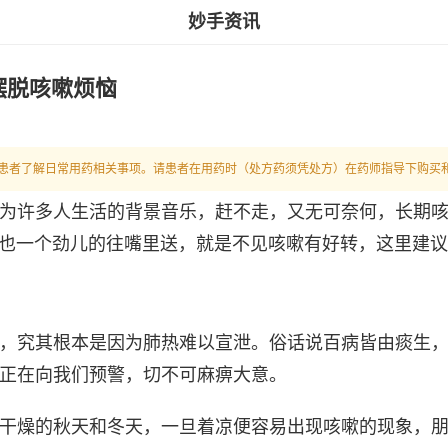
妙手资讯
摆脱咳嗽烦恼
患者了解日常用药相关事项。请患者在用药时（处方药须凭处方）在药师指导下购买
为许多人生活的背景音乐，赶不走，又无可奈何，长期
物也一个劲儿的往嘴里送，就是不见咳嗽有好转，这里建
，究其根本是因为肺热难以宣泄。俗话说百病皆由痰生
正在向我们预警，切不可麻痹大意。
干燥的秋天和冬天，一旦着凉便容易出现咳嗽的现象，