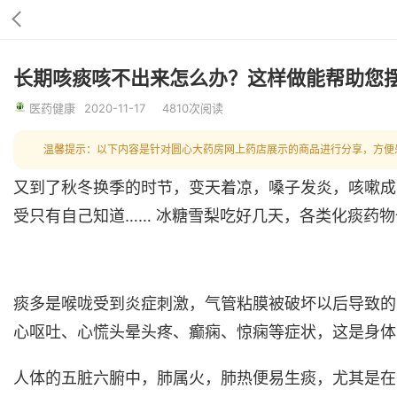
长期咳痰咳不出来怎么办？这样做能帮助您
医药健康
2020-11-17
4810次阅读
温馨提示：以下内容是针对圆心大药房网上药店展示的商品进行分享，方便
又到了秋冬换季的时节，变天着凉，嗓子发炎，咳嗽成
受只有自己知道…… 冰糖雪梨吃好几天，各类化痰药
痰多是喉咙受到炎症刺激，气管粘膜被破坏以后导致的
心呕吐、心慌头晕头疼、癫痫、惊痫等症状，这是身体
人体的五脏六腑中，肺属火，肺热便易生痰，尤其是在