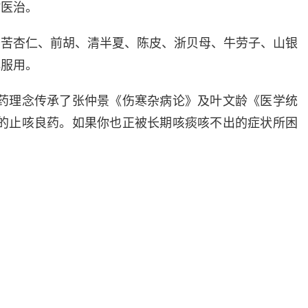
时医治。
炒苦杏仁、前胡、清半夏、陈皮、浙贝母、牛劳子、山银
心服用。
药理念传承了张仲景《伤寒杂病论》及叶文龄《医学统
的止咳良药。如果你也正被长期咳痰咳不出的症状所困