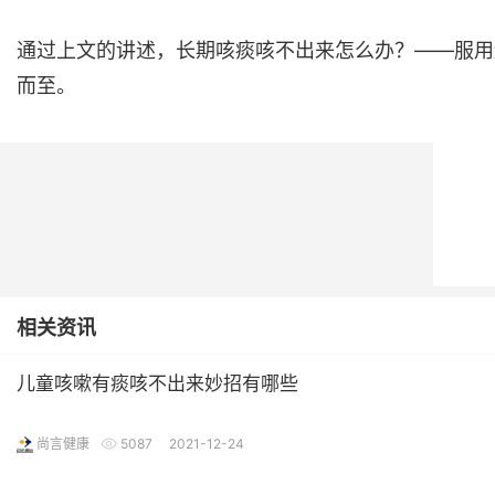
通过上文的讲述，长期咳痰咳不出来怎么办？——服用
而至。
相关资讯
儿童咳嗽有痰咳不出来妙招有哪些
尚言健康
5087
2021-12-24