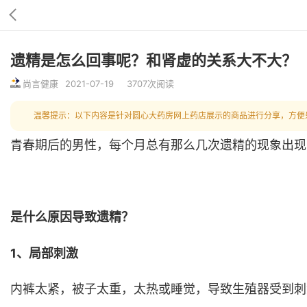
遗精是怎么回事呢？和肾虚的关系大不大？
尚言健康
2021-07-19
3707次阅读
温馨提示：以下内容是针对圆心大药房网上药店展示的商品进行分享，方便
青春期后的男性，每个月总有那么几次遗精的现象出现
是什么原因导致遗精？
1、局部刺激
内裤太紧，被子太重，太热或睡觉，导致生殖器受到