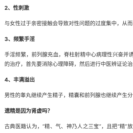
2、性刺激
与女性过于亲密接触会导致对性问题的过度集中，从
3、频繁手淫
手淫频繁，前列腺充血，脊柱射精中心病理性兴奋并诱
的治疗，首先要消除心理障碍，然后进行中医辨证论
4、丰满溢出
男性的睾丸继续产生精子，精囊和前列腺也继续产生
遗精是因为肾虚吗？
古典医籍认为，“精、气、神乃人之三宝”，且把“精”