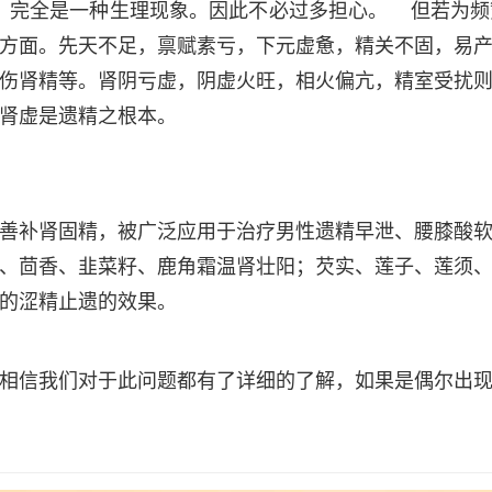
，完全是一种生理现象。因此不必过多担心。 但若为
方面。先天不足，禀赋素亏，下元虚惫，精关不固，易
伤肾精等。肾阴亏虚，阴虚火旺，相火偏亢，精室受扰
肾虚是遗精之根本。
善补肾固精，被广泛应用于治疗男性遗精早泄、腰膝酸
、茴香、韭菜籽、鹿角霜温肾壮阳；芡实、莲子、莲须
的涩精止遗的效果。
相信我们对于此问题都有了详细的了解，如果是偶尔出