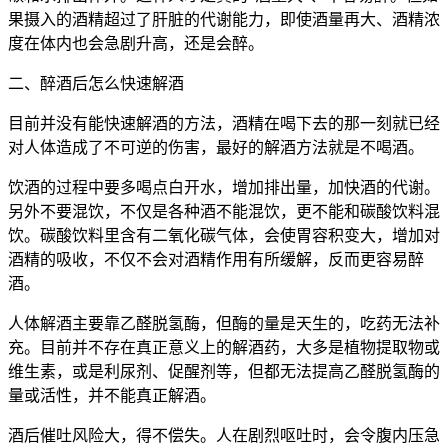
果摄入的酒精超过了肝脏的代谢能力，即使酒量再大、酒精浓
度在体内也会急剧升高，还是会醉。
二、醉酒后怎么快速解酒
目前并没有能快速解酒的方法，酒精在喝下去的那一刻就已经
对人体造成了不可逆的伤害，最好的解酒方法就是不喝酒。
饮酒的过程中要多喝点白开水，增加排出量，加快酒的代谢。
另外不要混饮，不仅是各种酒不能混饮，更不能和碳酸饮料混
饮。碳酸饮料里含有二氧化碳气体，会使胃容积变大，增加对
酒精的吸收，不仅不会对酒精作用有所缓解，反而更容易醉
酒。
人体解酒主要靠乙醛脱氢酶，但酶的量是天生的，吃药无法补
充。目前并不存在真正意义上的解酒药，大多是植物提取物或
维生素，或是利尿剂、促醒剂等，但都无法提高乙醛脱氢酶的
量或活性，并不能真正解酒。
酒后催吐风险大，得不偿失。人在剧烈呕吐时，会令腹内压急