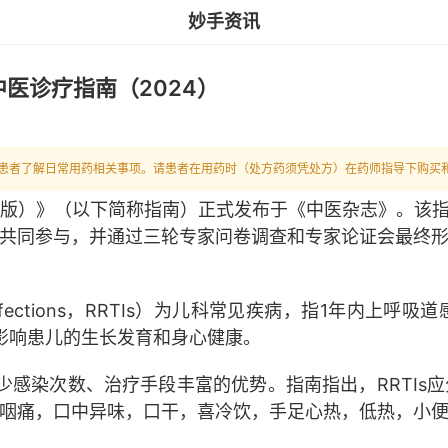
妙手资讯
医诊疗指南（2024）
患者了解日常用药相关事项。请患者在用药时（处方药须凭处方）在药师指导下购买
4版）》
（以下简称指南）
正式发布于《中医杂志》。该
共同参与，并通过三轮专家问卷调查和专家论证会最终
fections，RRTIs）为儿科常见疾病，指1年内上
影响患儿的生长发育和身心健康。
少感染次数、治疗手段丰富的优势。
指南指出，
RRTI
咽痛，口中异味，口干，喜冷饮，手足心热，低热，小