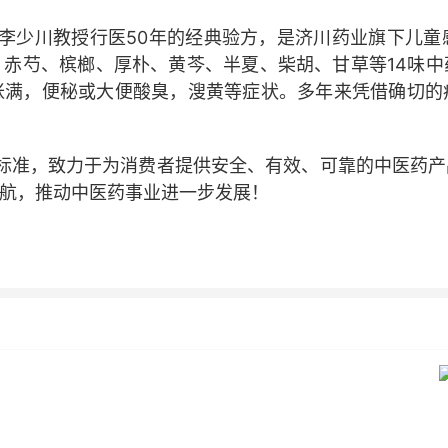
李少川教授行医
50年的经典验方，是济川药业旗下儿
赤芍、槟榔、厚朴、黄芩、半夏、柴胡、甘草等14味中
胀满，便秘或大便酸臭，溲黄等症状。
多年来凭借
确切
的
标准，致力于为消费者提供安全、有效、可靠的中医药产
航
，
推动中医药事业进一步发展！