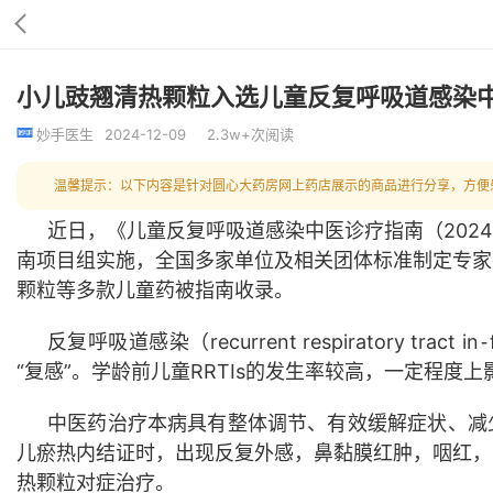
小儿豉翘清热颗粒入选儿童反复呼吸道感染中
妙手医生
2024-12-09
2.3w+次阅读
温馨提示：以下内容是针对圆心大药房网上药店展示的商品进行分享，方便
近日，《儿童反复呼吸道感染中医诊疗指南（
202
南项目组实施
，全国多家单位及相关团体标准制定专家
颗粒
等多款儿童药
被
指南收录。
反复呼吸道感染（
recurrent respiratory tract in
⁃
“复感”。学龄前儿童RRTIs的发生率
较高
，
一定程度上
中医药治疗本病具有整体调节、有效缓解症状、减
儿瘀热内结证时，
出现反复外感，鼻黏膜红肿，咽红，
热颗粒对症治疗。