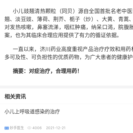
小儿豉翘清热颗粒
（同贝）
源自全国首批名老中医
翘、淡豆豉、薄荷、荆芥、栀子（炒）、大黄、青蒿、
对发热咳嗽，鼻塞流涕，咽红肿痛，纳呆口渴，脘腹
案，也为其临床
合理
应用提供了有力的
循证
依据。
一直以来，济川药业高度重视产品治疗疗效和用药
多可及性、可负担性的优质药物，为广大患者的健康护
摘要：对症
治疗
，合理用药！
相关资讯
小儿上呼吸道感染的治疗
妙手医生
4006
2021-12-21