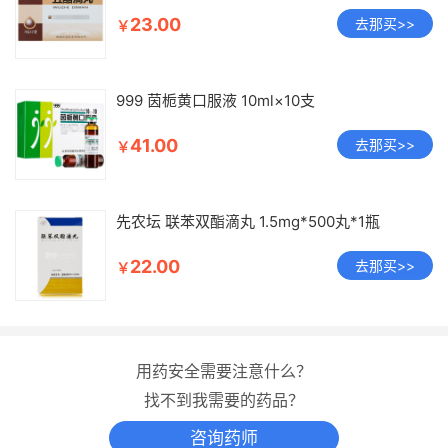
23.00
去那买>>
￥
999 茵栀黄口服液 10ml×10支
41.00
去那买>>
￥
先农坛 联苯双酯滴丸 1.5mg*500丸*1瓶
22.00
去那买>>
￥
用药安全需要注意什么？
找不到我需要的药品？
咨询药师