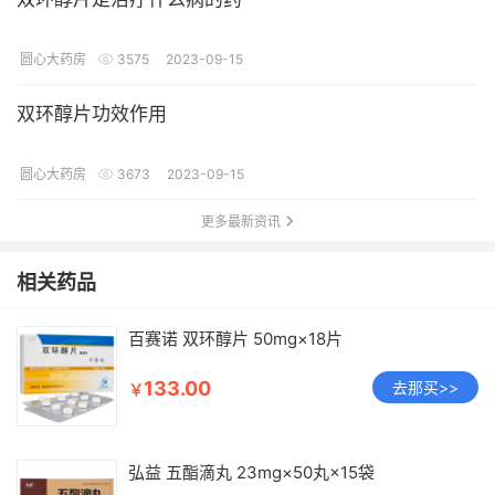
圆心大药房
3575
2023-09-15
双环醇片功效作用
圆心大药房
3673
2023-09-15
更多最新资讯
相关药品
百赛诺 双环醇片 50mg×18片
133.00
去那买>>
￥
弘益 五酯滴丸 23mg×50丸×15袋