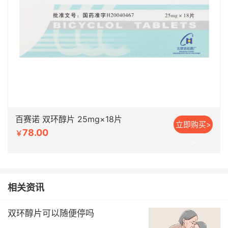
百赛诺 双环醇片 25mg×18片
立即购买>
78.00
￥
>
相关资讯
双环醇片可以随便停吗