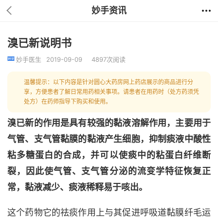
妙手资讯
溴已新说明书
妙手医生
2019-09-09
4897次阅读
温馨提示：以下内容是针对圆心大药房网上药店展示的商品进行分
享，方便患者了解日常用药相关事项。请患者在用药时（处方药须凭
处方）在药师指导下购买和使用。
溴已新的作用是具有较强的黏液溶解作用，主要用于
气管、支气管黏膜的黏液产生细胞，抑制痰液中酸性
粘多糖蛋白的合成，并可以使痰中的粘蛋白纤维断
裂，因此使气管、支气管分泌的流变学特征恢复正
常，黏液减少、痰液稀释易于咳出。
这个药物它的祛痰作用上与其促进呼吸道黏膜纤毛运