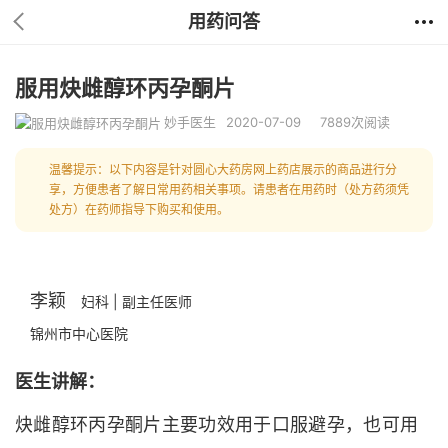
用药问答
服用炔雌醇环丙孕酮片
妙手医生
2020-07-09
7889次阅读
温馨提示：以下内容是针对圆心大药房网上药店展示的商品进行分
享，方便患者了解日常用药相关事项。请患者在用药时（处方药须凭
处方）在药师指导下购买和使用。
李颖
妇科 | 副主任医师
锦州市中心医院
医生讲解：
炔雌醇环丙孕酮片主要功效用于口服避孕，也可用