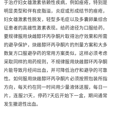
于治疗妇女雄激素依赖性疾病，例如痤疮，特别是
明显类型和伴有皮脂溢，炎症或形成结节的痤疮，
妇女雄激素性脱发，轻型多毛症以及多囊卵巢综合
征患者的高雌性激素表现。给药途径为口服给药，
要规律服用炔雌醇环丙孕酮片取得治疗效果和所需
的避孕保护，炔雌醇环丙孕酮片的剂量方案和大多
数复方口服避孕药的常用方案类似，这样必须考虑
采取同样的用药规则，不规律服用炔雌醇环丙孕酮
片能导致月经间出血，并可降低治疗和避孕的可靠
性。如何服用炔雌醇环丙孕酮片必须按照包装所指
方向，每天约在同一时间用少量液体送服，每日一
片，连服21天，停药7天后开始下一盒，期间通常
发生撤退性出血。