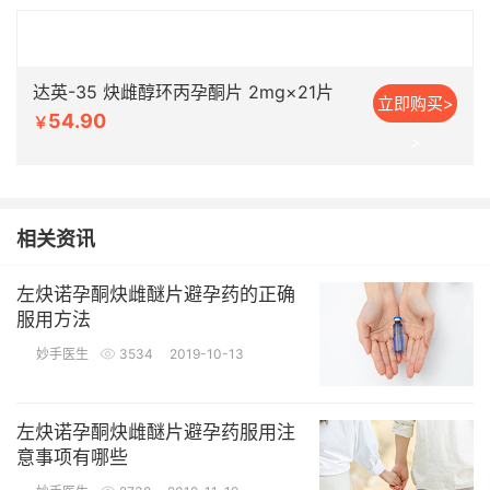
达英-35 炔雌醇环丙孕酮片 2mg×21片
立即购买>
54.90
￥
>
相关资讯
左炔诺孕酮炔雌醚片避孕药的正确
服用方法
妙手医生
3534
2019-10-13
左炔诺孕酮炔雌醚片避孕药服用注
意事项有哪些