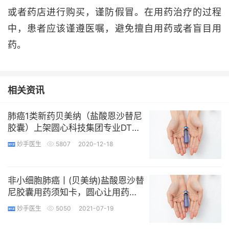
或者药店进行购买，谨防假冒。在用药治疗的过程
中，患者应该谨遵医嘱，避免擅自用药或者盲目用
药。
相关资讯
肺癌1类新药贝美纳（盐酸恩沙替尼
胶囊）上架圆心科技集团专业DTP
药房
妙手医生
5807
2020-12-18
非小细胞肺癌丨(贝美纳)盐酸恩沙替
尼胶囊用药须知卡，圆心让用药更
合理
妙手医生
5050
2021-07-19