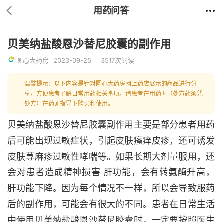
用药问答
贝美纳盐酸恩沙替尼胶囊的副作用
圆心大药房
2023-09-25
3517次阅读
温馨提示：以下内容是针对圆心大药房网上药店展示的商品进行分
享，方便患者了解日常用药相关事项。请患者在用药时（处方药须凭
处方）在药师指导下购买和使用。
贝美纳盐酸恩沙替尼胶囊副作用主要是部分患者用药
后可能出现过敏症状，引起皮肤瘙痒皮疹，还可诱发
皮肤荨麻疹过敏性哮喘等。如果长期大剂量服用，还
会对患者造成精神损害 肝功能，会有转氨酶升高，
肝功能下降。因为每个情况不一样，所以会导致服药
后的副作用，可能会有很大的不同。患者在日常生活
中使用贝美纳盐酸恩沙替尼胶囊时，一定要按照医生